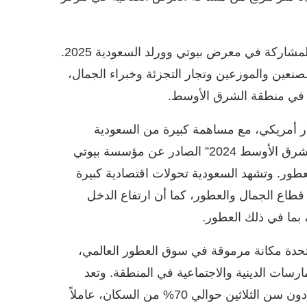
ويحتل قطاع العطور مكانة مرموقة بين القطاعات الستة المشاركة في معرض بيوتي وورلد السعودية 2025.
صنعين والموزعين وتجار التجزئة وخبراء الجمال،
 في منطقة الشرق الأوسط.
لعالمي للعطور بحوالي 7.21 مليار دولار أمريكي، مع مساهمة كبيرة من السعودية
والإمارات في هذا النمو، ووفقاً لتقرير “سوق الجمال في الشرق الأوسط 2024” الصادر عن مؤسسة بيوتي
مو سنوي مركب بنسبة 11% لقطاع العطور. وتشهد السعودية تحولات اقتصادية كبيرة
 جديدة في قطاع الجمال والعطور، كما أن ارتفاع الدخل
 بما في ذلك العطور.
المتحدة مكانة مرموقة في سوق العطور العالمي،
ممارسات الدينية والاجتماعية في المنطقة. وتعد
التركيبة السكانية الشابة في المملكة، حيث يشكل الشباب دون سن الثلاثين حوالي 70% من السكان، عاملاً