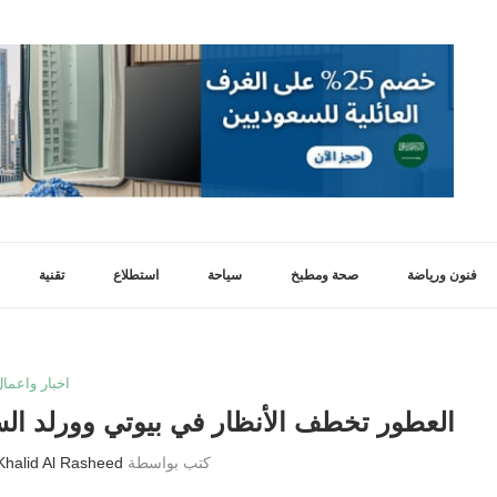
فنون ورياضة
صحة ومطبخ
سياحة
استطلاع
تقنية
اخبار واعمال
العطور تخطف الأنظار في بيوتي وورلد السعودية 2025 بدورته الاكب
كتب بواسطة
Khalid Al Rasheed