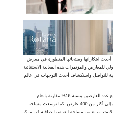
أحدث ابتكاراتها ومنتجاتها المتطورة في معرض
كز الرياض الدولي للمعارض والمؤتمرات هذه الفعالية الاستثنائية
 2025، مما يوفر منصة مثالية للتواصل واستكشاف أحدث التوجهات في عالم
ويشهد معرض هذا العام نمواً قياسياً غير مسبوق، حيث ارتفع عدد العارضين بنسبة 15% مقارنة بالعام
الماضي، مع إضافة 280 عارضاً جديداً، ليصل العدد الإجمالي إلى أكثر من 400 عارض. كما توسعت مساحة
المعرض بنسبة 43% مقارنة بالعام السابق، لتصل إلى 8,792 متر مربع من مساحة العرض الصافية في مركز