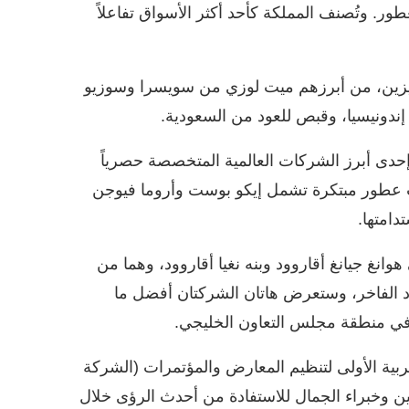
ور. وتُصنف المملكة كأحد أكثر الأسواق تفاعلاً
ميزين، من أبرزهم ميت لوزي من سويسرا وسوزيو
ندونيسيا، وقبص للعود من السعودية.
حدى أبرز الشركات العالمية المتخصصة حصرياً
ي تتمتع بخبرة تفوق 50 عاماً، تقنيات عطور مبتكرة تشمل إيكو بوست وأروما فيوجن
امتها.
نغ جيانغ أقاروود وبنه نغيا أقاروود، وهما من
ود الفاخر، وستعرض هاتان الشركتان أفضل ما
 في منطقة مجلس التعاون الخليجي.
بية الأولى لتنظيم المعارض والمؤتمرات (الشركة
ين وخبراء الجمال للاستفادة من أحدث الرؤى خلال