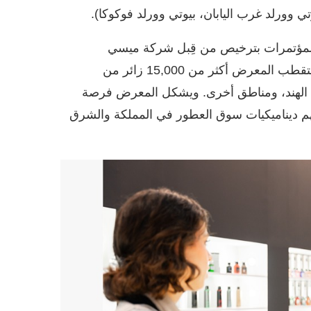
وتي وورلد غرب اليابان، بيوتي وورلد فوكوكا).
المؤتمرات بترخيص من قِبل شركة ميسي
فرانكفورت للمعارض جي إم بي أتش، ومن المتوقع أن يستقطب المعرض أكثر من 15,000 زائر من
، الهند، ومناطق أخرى. ويشكل المعرض فرصة
هم ديناميكيات سوق العطور في المملكة والشرق