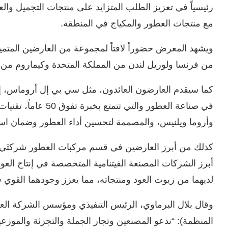
رئيسياً في تعزيز الطلب المتزايد على منتجات التجميل والعط
مع منتجات العطور والمكياج في المنطقة.
ويشهد المعرض حضوراً لافتاً لمجموعة من العارضين المت
من فرنسا ولوريل لندن من المملكة المتحدة وكيماروم من إ
كما سيقدم العارضون العائدون، مثل سي بي إل أروماس، إ
في صناعة العطور والت
وأروما ويلنيس، والمصممة لتحسين أداء العطور وضمان استد
كذلك من أبرز العارضين في قسم مركبات العطور شركتَي هوا
أبرز الشركات المصنعة الفيتنامية المتخصصة في إنتاج الع
لديهما من زيوت العود ومنتجاته، مما يعزز وجودهما القوي
وقال بلال البرماوي، الرئيس التنفيذي ومؤسس الشركة العر
المنظمة): “ندعو المصنعين وتجار الجملة والتجزئة والموزع