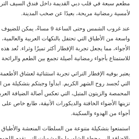
مطعم سبعة في قلب دبي القديمة داخل فندق السيف التراثي، 
لأمسية رمضانية مريحة، بعيدًا عن صخب المدينة.
عند غروب الشمس وحتى الساعة 9 م
واسعة من الأطباق التي تحتفل بالنكهات العربية والعالمية، 
الأجواء، مما يجعل تجربة الإفطار أكثر تميزًا وثراء. تُعد هذه
للاستمتاع بأجواء رمضانية أصيلة تجمع بين الطعم والرائحة وا
يعتبر بوفيه الإفطار التراثي تجربة استثنائية لعشاق الأط
التي تُجسد روح الشهر الكريم. ابدأوا وجبتكم بتشكيلة من ال
المحمصة والزيتون المتبل، التي تعكس أصالة الضيافة العرب
تزينها الأضواء الخافتة والديكورات الأنيقة، طابع خاص عل
أجواء من الهدوء والسكينة.
استمتعوا بتشكيلة متنوعة من السلطات المنعشة والأطباق ا
بالإضافة إلى محطة الشاورما والمشويات التي تقدم اللحوم 