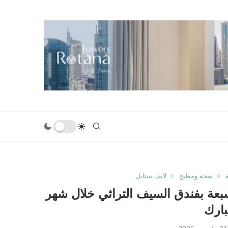
صحة ومطبخ
لايف ستايل
عة بفندق السيف التراثي خلال شهر
بارك