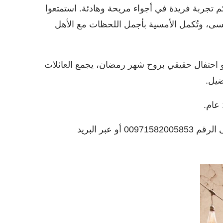
م تجربة فريدة في أجواء مريحة وهادئة. استمتعوا
نسى، وتُكمل الأمسية بأجمل اللحظات مع الأهل
 احتفال حقيقي بروح شهر رمضان، يجمع العائلات
ضيل.
للحجز، يمكنكم الاتصال أو إرسال رسالة عبر لاواتساب على الرقم 00971582005853 أو عبر البريد