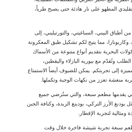
تقليدي المطهو على نار هادئة حتى يصبح طرياً،
أطباق البيني، السباغيتي، والتورتيليني، إلى
 وكاربونارا، مما يتيح لكم تشكيل طبق المعكرونة
أكولات البحرية بتقديم أنواع متنوعة من الأسماك
ب وتُقدّم مع بيوريه البازلاء واليقطين،
زة إلى تجربتكم. يمكن للضيوف أيضاً الاستمتاع
بة منعشة تعزز من نكهات الوجبة وتكملها.
التي يقدمها مطعم سبعة، والتي ستُرضي جميع
بودنغ الأرز التركي، بودينغ الزبدة، وكنافة الجبن
 ومثالية لتجربة الإفطار.
مطعم سبعة تجربة شيشة فاخرة خلال وقت