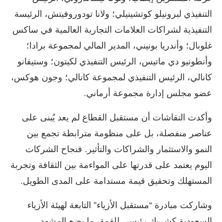
التنفيذي لبرونيلو كوتشينيلي؛ ولانا تودوروفيتش، الرئيسة
التنفيذية لشراكات العلامات التجارية العالمية في ساكس
غلوبال؛ وأندريا بونيني، المدير المالي لمجموعة برادا؛
وأنطونيو دي ماتيس، الرئيس التنفيذي لكيتون؛ وستيفانو
كانالي، الرئيس التنفيذي لمجموعة كانالي؛ وجون هوكس،
عضو مجلس إدارة مجموعة أرماني.
وأكدت النقاشات أن مستقبل القطاع لم يعد يُبنى على
عناصر منفصلة، بل على منظومة مترابطة تجمع بين
النمو والاستثمار والشراكات والتأثير. فنجاح الشركات
اليوم يعتمد على قدرتها على المواءمة بين الثقافة وتجربة
المستهلك وتحقيق قيمة مستدامة على المدى الطويل.
وشاركت مبادرة “مستقبل الأزياء” التابعة لهيئة الأزياء
السعودية كشريك رئيسي للقمة، ما يضع المشهد