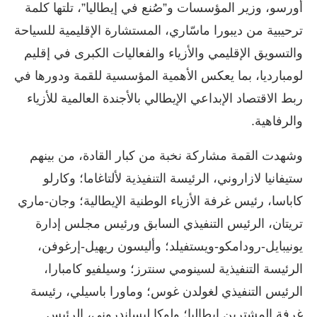
أورسو، وزير المؤسسات و”صُنع في إيطاليا”، تلتها كلمة
ترحيبية من ديبورا ماسّاري، المستشارة الإقليمية للسياحة
والتسويق الإقليمي والأزياء والفعاليات الكبرى في إقليم
لومبارديا، بما يعكس الأهمية المؤسسية للقمة ودورها في
ربط الاقتصاد الإبداعي الإيطالي بالأجندة العالمية للأزياء
والرفاهية.
وشهدت القمة مشاركة نخبة من كبار القادة، من بينهم
ستيفانيا لازاروني، الرئيسة التنفيذية لألتاغاما؛ وكارلو
كاباسا، رئيس غرفة الأزياء الوطنية الإيطالية؛ وجان-ماري
تريتان، الرئيس التنفيذي السابق ورئيس مجلس إدارة
يونيبايل-رودامكو-ويستفيلد؛ وأليسون ريهيل-إرغوفن،
الرئيسة التنفيذية لسينومي سنترز؛ وسيلفيو كامبارا،
الرئيس التنفيذي لغولدن غوس؛ وماورا باسيلي، رئيسة
غرفة المشترين إيطاليا؛ ولوكا ليساندروني، الرئيس