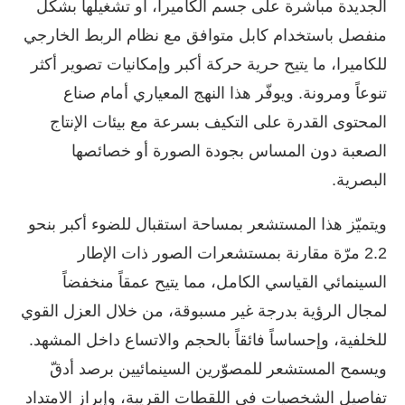
الجديدة مباشرة على جسم الكاميرا، أو تشغيلها بشكل
منفصل باستخدام كابل متوافق مع نظام الربط الخارجي
للكاميرا، ما يتيح حرية حركة أكبر وإمكانيات تصوير أكثر
تنوعاً ومرونة. ويوفّر هذا النهج المعياري أمام صناع
المحتوى القدرة على التكيف بسرعة مع بيئات الإنتاج
الصعبة دون المساس بجودة الصورة أو خصائصها
البصرية.
ويتميّز هذا المستشعر بمساحة استقبال للضوء أكبر بنحو
2.2 مرّة مقارنة بمستشعرات الصور ذات الإطار
السينمائي القياسي الكامل، مما يتيح عمقاً منخفضاً
لمجال الرؤية بدرجة غير مسبوقة، من خلال العزل القوي
للخلفية، وإحساساً فائقاً بالحجم والاتساع داخل المشهد.
ويسمح المستشعر للمصوّرين السينمائيين برصد أدقّ
تفاصيل الشخصيات في اللقطات القريبة، وإبراز الامتداد