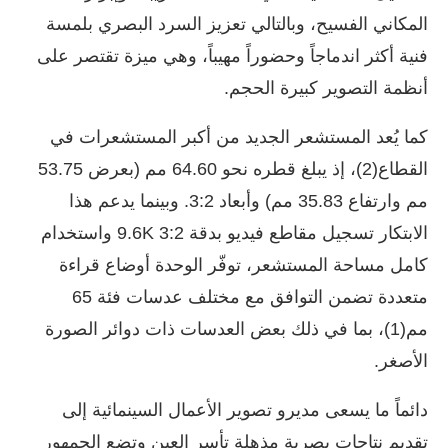
المكاني الفسيح، وبالتالي تعزيز السرد البصري بلمسة
فنية أكثر اندماجاً وحضوراً مهيباً، وهي ميزة تقتصر على
أنظمة التصوير كبيرة الحجم.
كما يُعد المستشعر الجديد من أكبر المستشعرات في
القطاع(2)، إذ يبلغ قطره نحو 64.60 مم (بعرض 53.75
مم وارتفاع 35.83 مم) وأبعاد 3:2. وبينما يدعم هذا
الابتكار تسجيل مقاطع فيديو بدقة 9.6K 3:2 واستخدام
كامل مساحة المستشعر، توفّر الوحدة أوضاع قراءة
متعددة تضمن التوافق مع مختلف عدسات فئة 65
مم(1)، بما في ذلك بعض العدسات ذات دوائر الصورة
الأصغر.
دائماً ما يسعى مديرو تصوير الأعمال السينمائية إلى
تقديم نتاجات بصرية مذهلة تأسر العين وتضع الجمهور