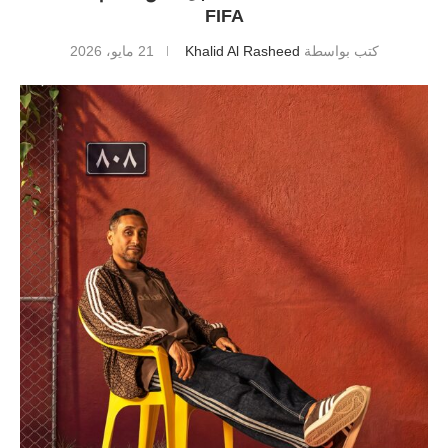
FIFA‏‏
كتب بواسطة
Khalid Al Rasheed
21 مايو، 2026