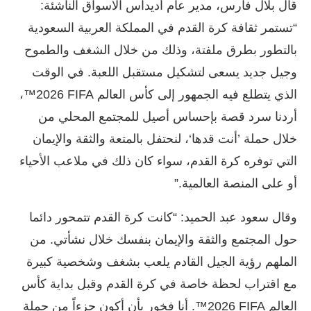
قال بلال فارس، مدير عام أديداس الأسواق الناشئة:
“تستمر ثقافة كرة القدم في المملكة العربية السعودية
بالتطور بطرق ملفتة، وذلك من خلال الشغف والطموح
وجيل جديد يسعى لتشكيل مستقبل اللعبة. في الوقت
الذي يتطلع فيه الجمهور إلى كأس العالم ‎™2026 FIFA‏،
أردنا سرد قصة بإحساس أصيل للمجتمع المحلي من
خلال حملة ’أنت قدها‘، لنحتفل بالمتعة والثقة والإيمان
التي توفره كرة القدم، سواء كان ذلك في ملاعب الأحياء
أو على المنصة العالمية.”
وقال سعود عبد الحميد: “كانت كرة القدم تتمحور دائما
حول المجتمع والثقة والإيمان بنفسك خلال نشأتي. من
الملهم رؤية الجيل القادم يلعب بشغف وشخصية كبيرة
مع اقتراب لحظة خاصة في كرة القدم وقبل بداية كأس
العالم ‎‎™2026 FIFA‏‏. أنا فخور بأن أكون جزءاً من حملة