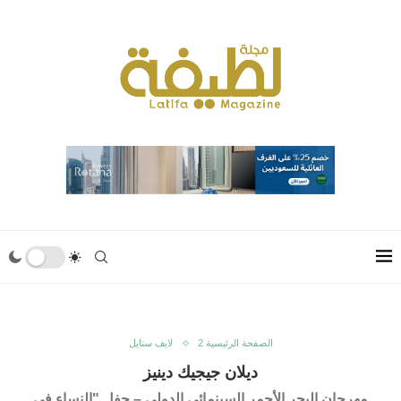
الصفحة الرئيسية 2
لايف ستايل
ديلان جيجيك دينيز
مهرجان البحر الأحمر السينمائي الدولي – حفل "النساء في