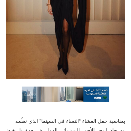
بمناسبة حفل العشاء “النساء في السينما” الذي نظّمه
مهرجان البحر الأحمر السينمائي الدولي في جدة بتاريخ 5