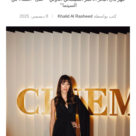
السينما"
كتب بواسطة
Khalid Al Rasheed
8 ديسمبر، 2025