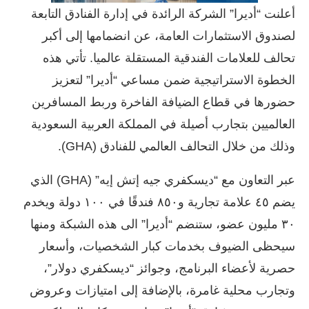
أعلنت “أديرا” الشركة الرائدة في إدارة الفنادق التابعة
لصندوق الاستثمارات العامة، عن انضمامها إلى أكبر
تحالف للعلامات الفندقية المستقلة عالميا. تأتي هذه
الخطوة الاستراتيجية ضمن مساعي “أديرا” لتعزيز
حضورها في قطاع الضيافة الفاخرة وربط المسافرين
العالميين بتجارب أصيلة في المملكة العربية السعودية
وذلك من خلال التحالف العالمي للفنادق (GHA).
عبر التعاون مع “ديسكفري جيه إتش إيه” (GHA) الذي
يضم ٤٥ علامة تجارية و٨٥٠ فندقًا في ١٠٠ دولة ويخدم
٣٠ مليون عضو، ستنضم “أديرا” الى هذه الشبكة ومنها
سيحظى الضيوف بخدمات كبار الشخصيات، وأسعار
حصرية لأعضاء البرنامج، وجوائز “ديسكفري دولار”،
وتجارب محلية غامرة، بالإضافة إلى امتيازات وعروض