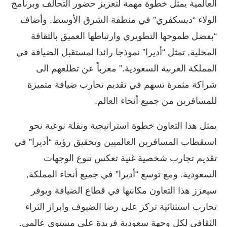
العالمية يمثل خطوة مهمة لتعزيز حضور التحالف وبرنامج
الولاء “ديسكفري” في منطقة الشرق الأوسط. وأضاف
“بفضل طموحها التطويري وارتباطها العميق بالثقافة
المحلية, تمثل “أديرا” نموذجا رائدا لمستقبل الضيافة في
المملكة العربية السعودية.” معرباً عن تطلعهم الى
شراكة مثمرة تسهم في تقديم تجارب ضيافة متميزة
للمسافرين من جميع أنحاء العالم.
يمثل هذا التعاون خطوة استراتيجية ونقلة نوعية نحو
استقطاب المسافرين العالميين وتحقيق رؤية “أديرا” في
تقديم تجارب شخصية غنية تعكس تنوع الوجهات
السعودية. ومع توسع “أديرا” في جميع أنحاء المملكة,
سيعزز هذا التعاون مكانتها في قطاع الضيافة ويوفر
تجارب استثنائية تركز على رضا الضيوف وابراز الثراء
الثقافي لكل وجهة سعودية فريدة على مستوى عالمي.