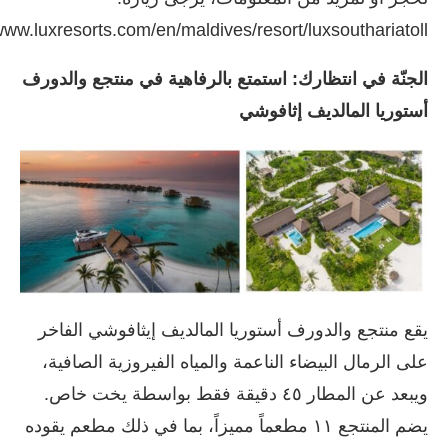
/www.luxresorts.com/en/maldives/resort/luxsouthariatoll
الجنّة في انتظارك: استمتع بالرفاهية في منتجع والدورف
أستوريا المالديف إثافوشي
يقع منتجع والدورف أستوريا المالديف إيثافوشي الفاخر
على الرمال البيضاء الناعمة والمياه الفيروزية الصافية،
ويبعد عن المطار ٤٥ دقيقة فقط بواسطة يخت خاص.
يضم المنتجع ١١ مطعماً مميزاً، بما في ذلك مطعم يقوده