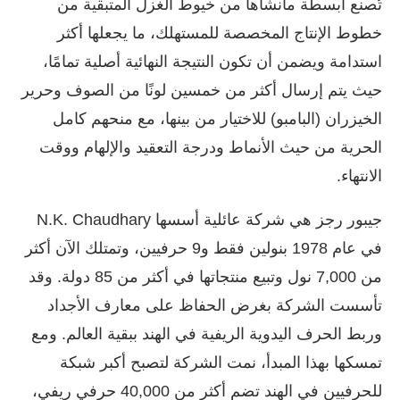
تُصنع أبسطة مانشاها من خيوط الغزل المتبقية من
خطوط الإنتاج المخصصة للمستهلك، ما يجعلها أكثر
استدامة ويضمن أن تكون النتيجة النهائية أصلية تمامًا،
حيث يتم إرسال أكثر من خمسين لونًا من الصوف وحرير
الخيزران (البامبو) للاختيار من بينها، مع منحهم كامل
الحرية من حيث الأنماط ودرجة التعقيد والإلهام ووقت
الانتهاء.
جيبور رجز هي شركة عائلية أسسها
N.K. Chaudhary
في عام 1978 بنولين فقط و9 حرفيين، وتمتلك الآن أكثر
من 7,000 نول وتبيع منتجاتها في أكثر من 85 دولة. وقد
تأسست الشركة بغرض الحفاظ على معارف الأجداد
وربط الحرف اليدوية الريفية في الهند ببقية العالم. ومع
تمسكها بهذا المبدأ، نمت الشركة لتصبح أكبر شبكة
للحرفيين في الهند تضم أكثر من 40,000 حرفي ريفي،