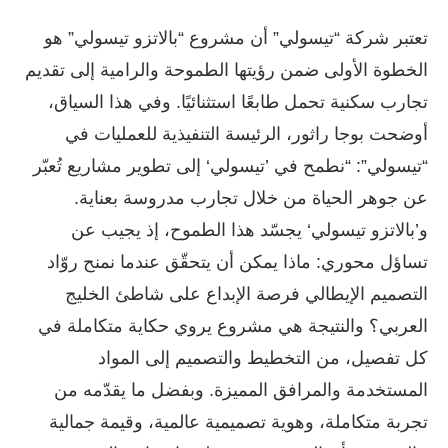
تعتبر شركة “تيسولي” أن مشروع “بالاتزو تيسولي” هو
الخطوة الأولى ضمن رؤيتها الطموحة والرامية إلى تقديم
تجارب سكنية تحمل طابعًا استثنائيًا. وفي هذا السياق،
أوضحت بوجا راثور، الرئيسة التنفيذية للعمليات في
“تيسولي”: “نطمح في ’تيسولي‘ إلى تطوير مشاريع تُعبّر
عن جوهر الحياة من خلال تجارب مدروسة بعناية.
و’بالاتزو تيسولي‘ يجسّد هذا الطموح، إذ يجيب عن
تساؤل محوري: ماذا يمكن أن يتحقّق عندما نمنح روّاد
التصميم الإيطالي فرصة الإبداع على شاطئ الخليج
العربي؟ والنتيجة هي مشروع يروي حكاية متكاملة في
كل تفصيل، من التخطيط والتصميم إلى المواد
المستخدمة والمرافق المميزة. وبفضل ما يقدّمه من
تجربة متكاملة، وهوية تصميمية عالمية، وقيمة جمالية