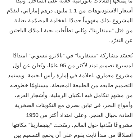
ما يمنحها إطلالات بانورامية خلابة على الساحل. وتبدأ
أسعار الاستوديوهات من 1.1 مليون درهم إماراتي، ليقدّم
المشروع بذلك مفهوماً جديدًا للفخامة المصمّمة بعناية
من قِبَل “بينينفارينا”، ويُلبي تطلّعات نخبة الملاك الباحثين
عن التفرّد.
تُجسّد مشاركة “بينينفارينا” في “بالاتزو تيسولي” امتدادًا
لمسيرة تصميم تمتد لأكثر من 95 عامًا، وتُعلن عن أول
مشروع معماري للعلامة في إمارة رأس الخيمة. ويستمد
التصميم طابعه من الطبيعة المحيطة، مستلهمًا خطوطه
من مشهدٍ تتكامل فيه الكثبان الرملية، وأشجار القرم،
وأمواج البحر، في تباين بصري مع التكوينات الصخرية
الحادة لجبال الحجر. وعلى امتداد أكثر من 1950
مشروعًا نفّذتها حول العالم، رسّخت “بينينفارينا” مكانتها
انطلاقًا من مبدأ ثابت يقوم على أن يجمع التصميم بين