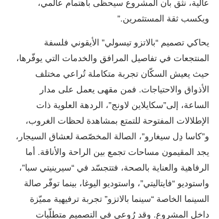
عالية، نثق بأن المشروع سيحظى باهتمام عالمي،
ويكسب ثقة المستثمرين.”
يحاكي تصميم “بالاتزو تيسولي” الأيقوني فلسفة
المنتجعات في تفاصيل المرافق والخدمات التي يوفّرها،
حيث يعيش السكّان تجربة متكاملة تُراعي مختلف
الأذواق والاحتياجات. فمن مقهى يعمل على مدار
الساعة، إلى”سكايلاين لاونج”، الردهة العلوية ذات
الإطلالات المفتوحة للتمتع بمشاهدة لحظات الغروب،
و”كاسا دِل سيغارو”، الصالة المخصّصة لعشاق السيجار،
يجد المقيمون مساحات تجمع بين الراحة والأناقة. أما
الرفاهية والعناية بالصحة، فتتجسّد في “سيرينيتي سبا”،
واستوديو “فايتاليتي”، واستوديو اليوغا، بينما توفّر صالة
السينما الخاصة “سينما بالاتزو” تجربة ترفيهية مميّزة
داخل المشروع. وقد رُوعي في التصميم متطلّبات