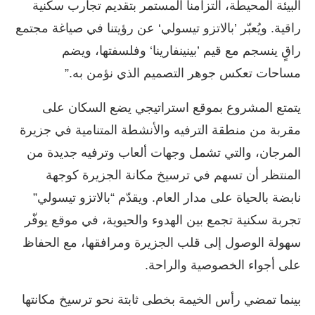
البيئة المحيطة، التزامنا المستمر بتقديم تجارب سكنية
راقية. ويُعبّر ’بالاتزو تيسولي‘ عن رؤيتنا في صياغة مجتمع
راقٍ ينسجم مع قيم ’بينينفارينا‘ وفلسفتها، ويضم
مساحات تعكس جوهر التصميم الذي نؤمن به.”
يتمتع المشروع بموقع استراتيجي يضع السكان على
مقربة من منطقة الترفيه والأنشطة المتنامية في جزيرة
المرجان، والتي تشمل وجهات ألعاب وترفيه جديدة من
المنتظر أن تسهم في ترسيخ مكانة الجزيرة كوجهة
نابضة بالحياة على مدار العام. ويقدّم “بالاتزو تيسولي”
تجربة سكنية تجمع بين الهدوء والحيوية، في موقع يوفّر
سهولة الوصول إلى قلب الجزيرة ومرافقها، مع الحفاظ
على أجواء الخصوصية والراحة.
بينما تمضي رأس الخيمة بخطى ثابتة نحو ترسيخ مكانتها