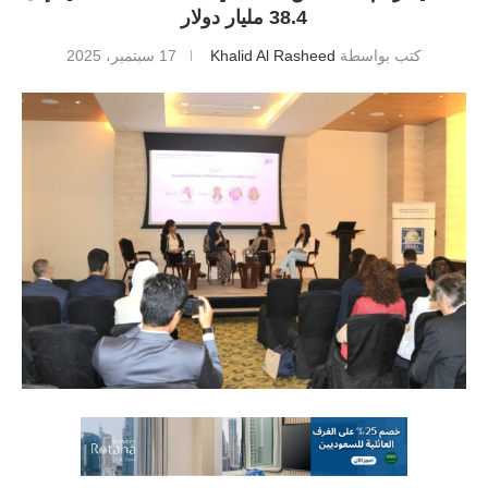
38.4 مليار دولار
كتب بواسطة
Khalid Al Rasheed
17 سبتمبر، 2025