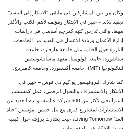
وكان من بين المشاركين فى ملتقى “الابتكار إلى التنفيذ”
ديفيد بلاند – خبير في الابتكار ومؤلف لأهم الكتب والأكثر
مبيعا، والتي تُدرس كتبه كمرجع أساسي في دراسات
إدارة الأعمال وريادة الأعمال في العديد من الجامعات
البارزة حول العالم، مثل جامعة هارفارد، جامعة
ستانفورد، جامعة كولومبيا، معهد ماساتشوستس
للتكنولوجيا (MIT)، جامعة أكسفورد، وجامعة كامبردج.
كما شارك البروفيسور يواكيم دي فوس – خبير في
الابتكار والاستشراف والتحول الرقمي، عمل كمستشار
استراتيجي لأكثر من 600 شركة عالمية، وقدم العديد من
الاستشارات لمشاريع كبرى مع بيل جيتس. مؤسس “حياة
الغد” Living Tomorrow، حيث يشارك برؤيته حول كيفية
تعزيز الابتكار في المؤسسات.