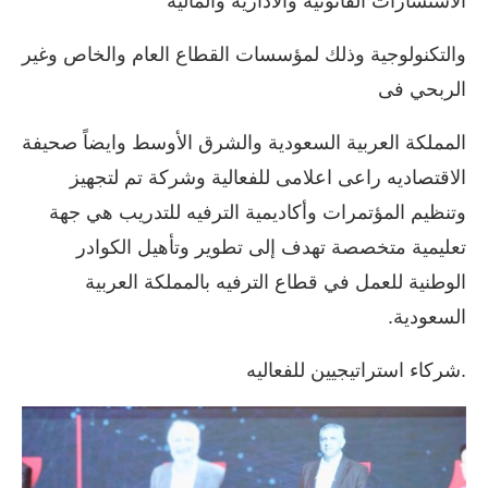
الاستشارات القانونيه والاداريه والماليه
واﻟﺘﻜﻨﻮﻟﻮﺟﻴﺔ وذﻟﻚ ﻟﻤﺆﺳﺴﺎت اﻟﻘﻄﺎع اﻟﻌﺎم واﻟﺨﺎص وﻏﻴﺮ
اﻟﺮﺑﺤﻲ فى
اﻟﻤﻤﻠﻜﺔ اﻟﻌﺮﺑﻴﺔ اﻟﺴﻌﻮدﻳﺔ واﻟﺸﺮق اﻷوﺳﻂ وايضاً صحيفة
الاقتصاديه راعى اعلامى للفعالية وشركة تم لتجهيز
وتنظيم المؤتمرات وأكاديمية الترفيه للتدريب هي جهة
تعليمية متخصصة تهدف إلى تطوير وتأهيل الكوادر
الوطنية للعمل في قطاع الترفيه بالمملكة العربية
السعودية.
.شركاء استراتيجيين للفعاليه