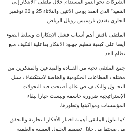
الشركات نحو النمو المستدام خلال ملتقى “الابتكار إلى
التنفيذ” الذي انعقد يومي الاثنين والثلاثاء 25 و 26 نوفمبر
الجاري بفندق نارسيس رويال الرياض
الملتقى ناقش أهم أسباب فشل الابتكارات وسلط الضوء
أيضا على كيفية تنظيم جهـود الابتكار بفاعلية التكيف مـع
نظام الغد.
جمع الملتقى نخبة من القــادة والمبدعين والمفكرين من
مختلف القطاعات الحكومية والخاصة لاستكشاف سبل
التحــول والتكيـف في عالم أصبحت فيه التحولات
الإستراتيجية ضرورة حاسمة وليست خيارا لبقاء
المؤسسات ومواكبتها وتطورها.
كما تناول الملتقى أهمية اختبار الأفكار التجارية والتحقق
من صحتها من خلال تصميم الحلول العملية والعلمية