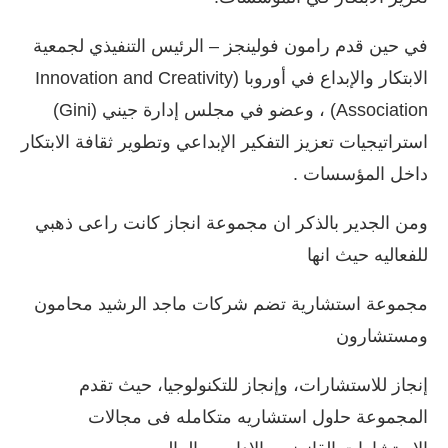
في حين قدم رامون فولينجز – الرئيس التنفيذي لجمعية
الابتكار والإبداع في أوروبا (Innovation and Creativity
Association) ، وعضو في مجلس إدارة جيني (Gini)
استراتيجيات تعزيز التفكير الإبداعي وتطوير ثقافة الابتكار
داخل المؤسسات .
ومن الجدير بالذكر ان مجموعة انجاز كانت راعى ذهبي
للفعاليه حيث انها
ﻣﺠﻤﻮﻋﺔ اﺳﺘﺸﺎرﻳﺔ ﺗﻀﻢ ﺷﺮﻛﺎت ﻣﺎﺟﺪ اﻟﺮﺷﻴﺪ ﻣﺤﺎﻣﻮن
وﻣﺴﺘﺸﺎرون
إﻧﺠﺎز ﻟﻼﺳﺘﺸﺎرات، وإﻧﺠﺎز ﻟﻠﺘﻜﻨﻮﻟﻮﺟﻴﺎ، ﺣﻴﺚ ﺗﻘﺪم
اﻟﻤﺠﻤﻮﻋﺔ ﺣﻠول استشاريه متكامله فى مجالات