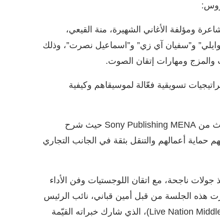
روس:
شاعرة ومؤلفة الأغاني الشهيرة، منة القيعي،
”الوايلي” و”سفيان آي زي” و”اسماعيل نصرت”، وذلك
ات والمزج ومهارات إتقان الصوت.
تيجيات تسويقية فعّالة لموسيقاهم وكيفية
حقوق الموسيقى ومعرفة الصناعة: قدّم هذه الجلسة متحدث من Sony Publishing MENA حيث شرح
لهم حماية أعمالهم والتنقل بثقة في الجانب التجاري
ذ جولات ناجحة، مع اتقان اللوجستيات وفن الأداء
يرت هذه الجلسة من قبل أمين قباني، نائب الرئيس
للمواهب العربية في “لايف نايشن الشرق الأوسط” (Live Nation Middle East)، الذي شارك خبراته القيّمة