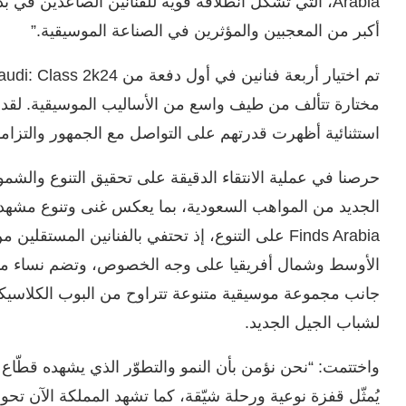
Arabia، التي تشكل انطلاقة قوية للفنانين الصاعدين في
أكبر من المعجبين والمؤثرين في الصناعة الموسيقية.”
مختارة تتألف من طيف واسع من الأساليب الموسيقية. لقد أ
استثنائية أظهرت قدرتهم على التواصل مع الجمهور والتزام
حرصنا في عملية الانتقاء الدقيقة على تحقيق التنوع والشمولي
Finds Arabia على التنوع، إذ تحتفي بالفنانين المس
الأوسط وشمال أفريقيا على وجه الخصوص، وتضم نساء مبدعا
جانب مجموعة موسيقية متنوعة تتراوح من البوب الكلاسيكي إ
لشباب الجيل الجديد.
واختتمت: “نحن نؤمن بأن النمو والتطوّر الذي يشهده قطّاع 
يُمثّل قفزة نوعية ورحلة شيّقة، كما تشهد المملكة الآن تحولاً