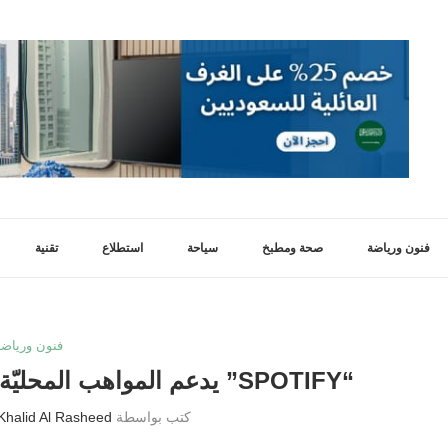
فنون ورياضة
صحة ومطبخ
سياحة
استطلاع
تقنية
فنون ورياضة
“SPOTIFY” يدعم المواهب المحليّة الصاعدة في الفن والموسيقى
كتب بواسطة
Khalid Al Rasheed