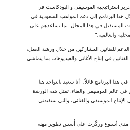
تحرير استراتيجية الموسيقى و البودكاست في
قيا في Spotify: “نهدف من خلال هذا البرنامج إلى دعم المواهب السعودية في
ات المستقبل في هذا المجال، بما يساعدهم على
لية والعالمية.”
 الدعم للفنانين المشاركين من خلال ورشة العمل،
فنانين في إنتاج الأغاني والفيديوهات بما يتماشى
ا البرنامج قائلاً: “أنا سعيد بالتواجد هنا
في عالم الموسيقى والغناء. تمثل هذه الورشة
لإنتاج الموسيقي والغنائي، والتي ستفيدني
Fresh Finds Saudi: ” امتدّت على مدى أسبوع وركّزت على أُسس تطوير مهنة