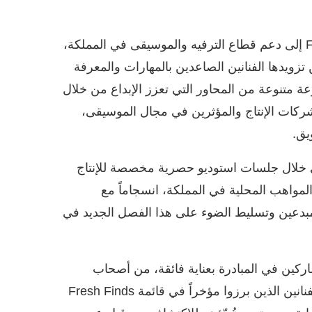
وقالت ريا: “تهدف مبادرة Fresh Finds Saudi: Class 2k24 إلى دعم قطاع الترفيه والموسيقى في المملكة،
من تزويدها الفنانين الصاعدين بالمهارات والمعرفة
ة متنوعة من المحاور التي تعزز الإبداع من خلال
ركات الإنتاج والمؤثرين في مجال الموسيقى،
يق.
 خلال جلسات استوديو حصرية مخصصة للإنتاج
لمبادرة حرص ’Spotify‘ على دعم المواهب المحلية في المملكة، انسجاماً مع
لمبدعين وتسليط الضوء على هذا الفصل الجديد في
تار فريق التحرير الموسيقي في Spotify المشاركين في المبادرة بعناية فائقة، من أصحاب
الخلفيات الموسيقية المتنوعة في السعودية. وركزنا على الفنانين الذين برزوا مؤخراً في قائمة Fresh Finds