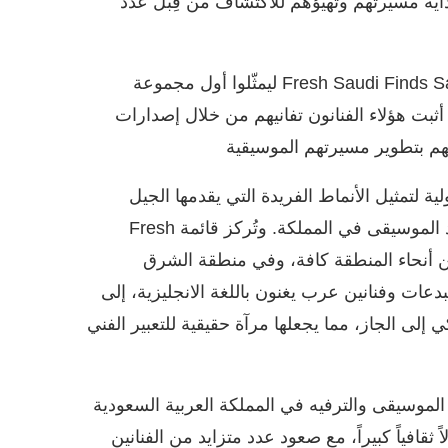
 بداية مسيرتهم وتُهيّؤهم للاكتشاف من قِبل عدد
تم اختيار أربعة فنانين في أول دفعة من Fresh Saudi Finds Saudi: Class 2k24 ليمثّلوا أول مجموعة
ثبت هؤلاء الفنانون تفانيهم من خلال إصدارات
هم بتطوير مسيرتهم الموسيقية
ة لتمثيل الأنماط الفريدة التي يقدمها الجيل
الجديد من المواهب السعودية، بما يعكس غنى وتنوع مشهد الموسيقى في المملكة. وتُركز قائمة Fresh
تقلين من أنحاء المنطقة كافة، وفي منطقة الشرق
ت وفنانين عرب يغنون باللغة الانجليزية، إلى
لى الجاز، مما يجعلها مرآة حقيقية للتعبير الفني
الموسيقى والترفيه في المملكة العربية السعودية
 ثقافياً كبيراً، مع صعود عدد متزايد من الفنانين